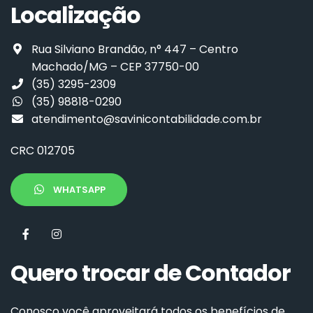
Localização
Rua Silviano Brandão, n° 447 – Centro
Machado/MG – CEP 37750-00
(35) 3295-2309
(35) 98818-0290
atendimento@savinicontabilidade.com.br
CRC 012705
WHATSAPP
Quero trocar de Contador
Conosco você aproveitará todos os benefícios de