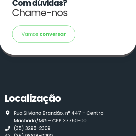
Com dúvidas?
Chame-nos
Vamos
conversar
Localização
Rua Silviano Brandão, n° 447 – Centro
Machado/MG – CEP 37750-00
(35) 3295-2309
(35) 98818-0290