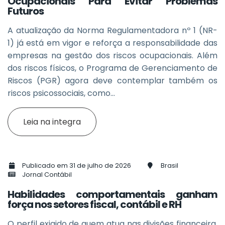
Ocupacionais Para Evitar Problemas
Futuros
A atualização da Norma Regulamentadora nº 1 (NR-
1) já está em vigor e reforça a responsabilidade das
empresas na gestão dos riscos ocupacionais. Além
dos riscos físicos, o Programa de Gerenciamento de
Riscos (PGR) agora deve contemplar também os
riscos psicossociais, como...
Leia na integra
Publicado em 31 de julho de 2026
Brasil
Jornal Contábil
Habilidades comportamentais ganham
força nos setores fiscal, contábil e RH
O perfil exigido de quem atua nas divisões financeira,